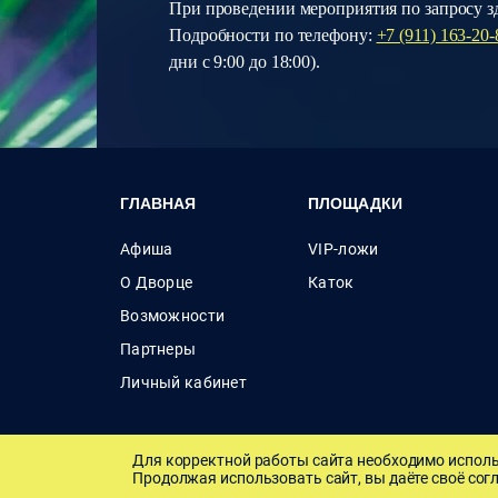
При проведении мероприятия по запросу зд
Подробности по телефону:
+7 (911) 163-20-
дни с 9:00 до 18:00).
ГЛАВНАЯ
ПЛОЩАДКИ
Афиша
VIP-ложи
О Дворце
Каток
Возможности
Партнеры
Личный кабинет
Для корректной работы сайта необходимо исполь
Правила продажи билетов
Политика конфиденциал
Продолжая использовать сайт, вы даёте своё согл